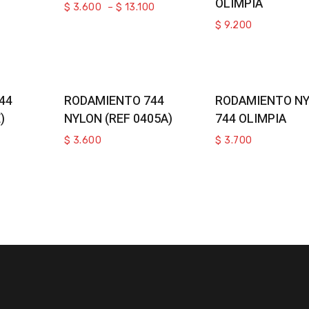
OLIMPIA
$
3.600
–
$
13.100
$
9.200
rt
Add To Cart
Add To Cart
44
RODAMIENTO 744
RODAMIENTO N
)
NYLON (REF 0405A)
744 OLIMPIA
$
3.600
$
3.700