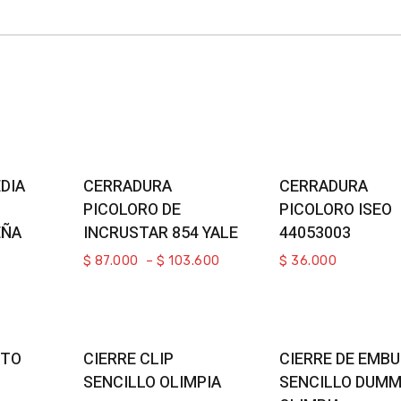
ons
Select Options
Read More
DIA
CERRADURA
CERRADURA
PICOLORO DE
PICOLORO ISEO
EÑA
INCRUSTAR 854 YALE
44053003
$
87.000
–
$
103.600
$
36.000
rt
Select Options
Select Optio
UTO
CIERRE CLIP
CIERRE DE EMBU
SENCILLO OLIMPIA
SENCILLO DUM