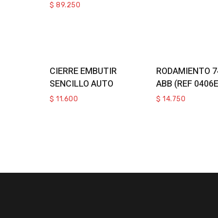
$
89.250
Select Options
Add To Ca
CIERRE EMBUTIR
RODAMIENTO 7
SENCILLO AUTO
ABB (REF 0406E
$
11.600
$
14.750