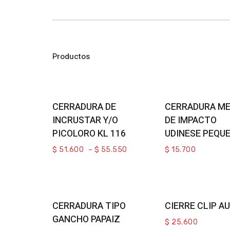
Productos
Select Options
Select Opti
CERRADURA DE
CERRADURA ME
INCRUSTAR Y/O
DE IMPACTO
PICOLORO KL 116
UDINESE PEQU
$
51.600
–
$
55.550
$
15.700
Add To Cart
Add To Ca
CERRADURA TIPO
CIERRE CLIP A
GANCHO PAPAIZ
$
25.600